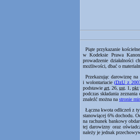
Piąte przykazanie kościeln
w Kodeksie Prawa Kanoni
prowadzenie działalności 
możliwości, dbać o material
Przekazując darowiznę na 
i wolontariacie
(
DzU
z 20
podstawie
art.
26,
ust.
1,
pkt
podczas składania zeznania
znaleźć można na
stronie mi
Łączna kwota odliczeń z t
stanowiącej 6% dochodu. Od
na rachunek bankowy obdaro
tej darowizny oraz oświadc
należy je jednak przechowy