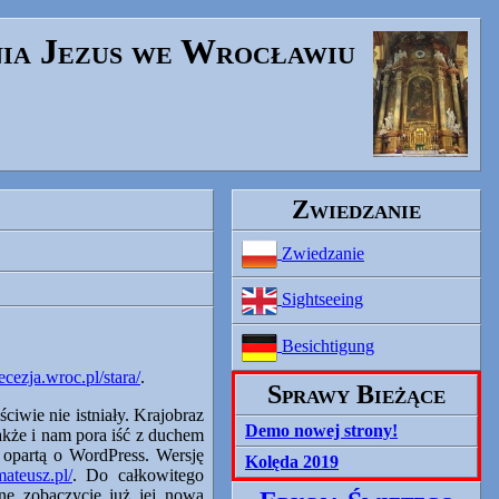
nia Jezus we Wrocławiu
Zwiedzanie
Zwiedzanie
Sightseeing
Besichtigung
cezja.wroc.pl/stara/
.
Sprawy Bieżące
ciwie nie istniały. Krajobraz
Demo nowej strony!
 także i nam pora iść z duchem
opartą o WordPress. Wersję
Kolęda 2019
mateusz.pl/
. Do całkowitego
onę zobaczycie już jej nową