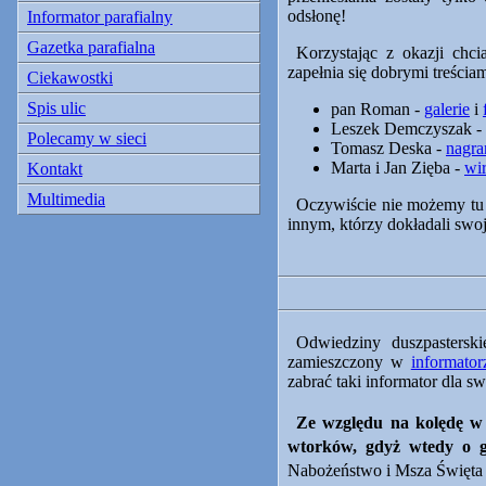
odsłonę!
Informator parafialny
Gazetka parafialna
Korzystając z okazji chc
zapełnia się dobrymi treściam
Ciekawostki
Spis ulic
pan Roman -
galerie
i
Leszek Demczyszak -
Polecamy w sieci
Tomasz Deska -
nagra
Marta i Jan Zięba -
wir
Kontakt
Multimedia
Oczywiście nie możemy tu z
innym, którzy dokładali swoje
Odwiedziny duszpastersk
zamieszczony w
informator
zabrać taki informator dla 
Ze względu na kolędę w 
wtorków, gdyż wtedy o 
Nabożeństwo i Msza Święta