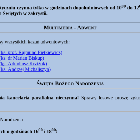
00
 styczniu czynna tylko w godzinach dopołudniowych od
10
do
12
 Świętych w zakrystii.
Multimedia - Adwent
y wszystkich kazań adwentowych:
(
ks.
prof.
Rajmund Pietkiewicz)
(
ks.
dr
Marian Biskup)
(
ks.
Arkadiusz Krziżok)
(
ks.
Andrzej Michaliszyn)
Święta Bożego Narodzenia
a kancelaria parafialna nieczynna!
Sprawy losowe proszę zgłas
 Narodzenia
00
00
ych o godzinach
16
i
18
!