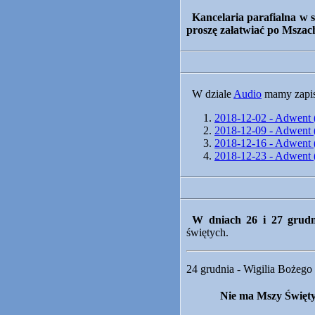
Kancelaria parafialna w
proszę załatwiać po Mszach
W dziale
Audio
mamy zapis
2018-12-02 - Adwent 
2018-12-09 - Adwent 
2018-12-16 - Adwent 
2018-12-23 - Adwent 
W dniach 26 i 27 grudni
świętych.
24 grudnia - Wigilia Bożego
Nie ma Mszy Święt