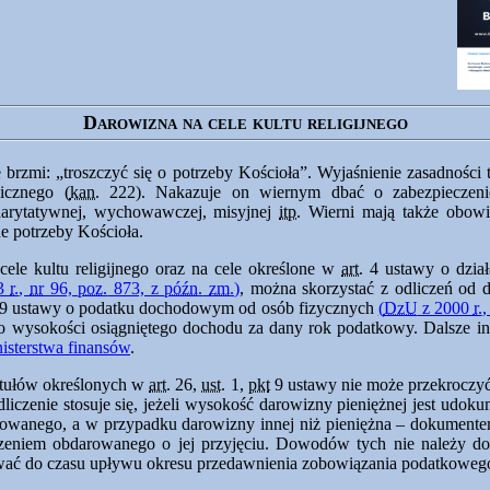
Darowizna na cele kultu religijnego
e
brzmi:
troszczyć się o potrzeby Kościoła
. Wyjaśnienie zasadności
cznego (
kan.
222). Nakazuje on wiernym dbać o zabezpieczeni
charytatywnej, wychowawczej, misyjnej
itp.
Wierni mają także obowi
ne potrzeby Kościoła.
cele kultu religijnego oraz na cele określone w
art.
4 ustawy o dział
03
r.
,
nr
96,
poz.
873, z
późn.
zm.
)
, można skorzystać z odliczeń od 
9 ustawy o podatku dochodowym od osób fizycznych
(
DzU
z 2000
r.
 o wysokości osiągniętego dochodu za dany rok podatkowy. Dalsze inf
nisterstwa finansów
.
ytułów określonych w
art.
26,
ust.
1,
pkt
9 ustawy nie może przekrocz
liczenie stosuje się, jeżeli wysokość darowizny pieniężnej jest ud
wanego, a w przypadku darowizny innej niż pieniężna – dokumente
zeniem obdarowanego o jej przyjęciu. Dowodów tych nie należy do
wać do czasu upływu okresu przedawnienia zobowiązania podatkoweg