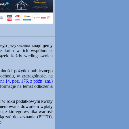
 tego przykazania znajdujemy
e kultu w ich wspólnocie,
ązek, każdy według swoich
alności pożytku publicznego
dochodu, w szczególności na
,
nr
14,
poz.
176, z
późn.
zm.
)
ormacje na temat odliczenia
yć w roku podatkowym kwoty
okumentowana dowodem wpłaty
m, z którego wynika wartość
łączać do zeznania (PIT/O),
o.