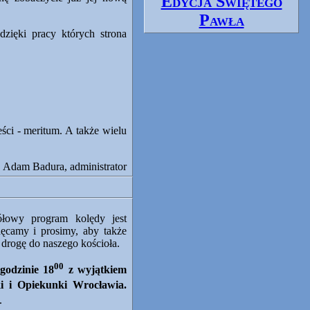
Edycja Świętego
Pawła
dzięki pracy których strona
ści - meritum. A także wielu
Adam Badura, administrator
ółowy program kolędy jest
ęcamy i prosimy, aby także
 drogę do naszego kościoła.
00
 godzinie
18
z wyjątkiem
i i Opiekunki Wrocławia.
.