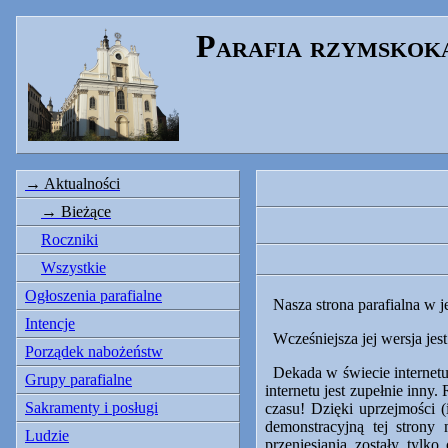
Parafia rzymskok
Aktualności
Bieżące
Roczniki
Wszystkie
Ogłoszenia parafialne
Nasza strona parafialna w j
Intencje
Wcześniejsza jej wersja jes
Porządek nabożeństw
Dekada w świecie internetu 
Grupy parafialne
internetu jest zupełnie inny.
Sakramenty i posługi
czasu! Dzięki uprzejmości 
demonstracyjną tej stron
Ludzie
przeniesiania zostały tylk