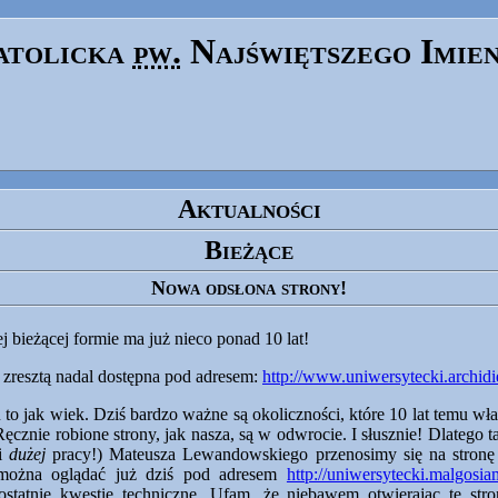
atolicka
pw.
Najświętszego Imie
Aktualności
Bieżące
Nowa odsłona strony!
ej bieżącej formie ma już nieco ponad 10 lat!
t zresztą nadal dostępna pod adresem:
http://www.uniwersytecki.archidie
to jak wiek. Dziś bardzo ważne są okoliczności, które 10 lat temu właś
 Ręcznie robione strony, jak nasza, są w odwrocie. I słusznie! Dlatego
(i
dużej
pracy!) Mateusza Lewandowskiego przenosimy się na stronę 
y można oglądać już dziś pod adresem
http://uniwersytecki.malgosia
o ostatnie kwestie techniczne. Ufam, że niebawem otwierając tę str