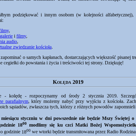
iałbym podziękować i innym osobom (w kolejności alfabetycznej), 
i:
filmy
,
galerie
i
filmy
,
nia audio
,
tualne zwiedzanie kościoła
.
apominać o samych kapłanach, dostarczających większość pisanej tre
 cegiełki do powstania i życia i treściwości tej strony. Dziękuję!
Kolęda 2019
ie - kolędę - rozpoczynamy od środy 2 stycznia 2019. Szczeg
ze parafialnym
, który możemy nabyć przy wyjściu z kościoła. Zach
swoich sąsiadów, zwłaszcza tych, którzy z różnych powodów zapomnieli
miesiącu styczniu w dni powszednie nie będzie Mszy Świętej o
00
godzinie
18
modlimy się ku czci Matki Bożej Wspomożycielk
00
 o godzinie
18
we wtorki będzie transmitowana przez Radio Rodzina