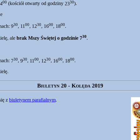
00
30
4
(kościół otwarty od godziny
23
).
ie
30
00
30
00
00
nach:
9
,
11
,
12
,
16
,
18
.
30
ielę, ale
brak Mszy Świętej o godzinie
7
.
30
30
00
30
00
00
nach:
7
,
9
,
11
,
12
,
16
,
18
.
ielę.
Biuletyn 20 - Kolęda 2019
się z
biuletynem parafialnym
.