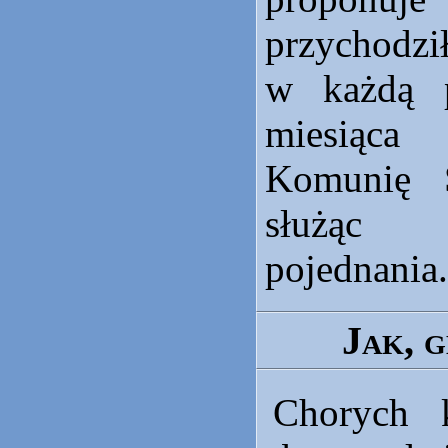
przychodz
w każdą p
miesiąc
Komunię 
służąc 
pojednania.
Jak, g
Chorych 