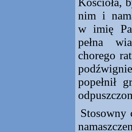
Kościoła, b
nim i nama
w imię Pa
pełna wi
chorego ra
podźwign
popełnił g
odpuszczo
Stosowny c
namaszcz