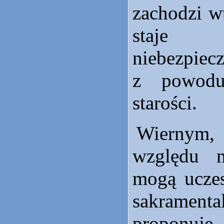
zachodzi w
staj
niebezpiec
z powodu
starości.
Wiernym
względu 
mogą uczes
sakramenta
proponuje 