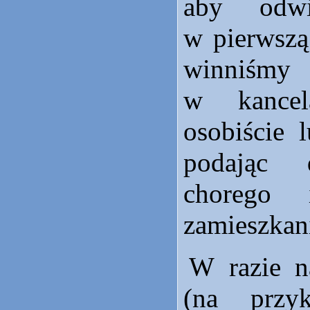
aby odwi
w pierwszą
winniś
w kancela
osobiście l
podając 
chorego 
zamieszkan
W razie n
(na przyk