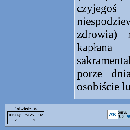
czyjego
niespodzi
zdrowia) 
kapłan
sakramen
porze dnia
osobiście l
Odwiedziny
miesiąc
wszystkie
?
?