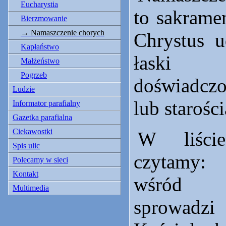
Eucharystia
to sakrame
Bierzmowanie
Namaszczenie chorych
Chrystus u
Kapłaństwo
łaski ch
Małżeństwo
Pogrzeb
doświadc
Ludzie
lub starości
Informator parafialny
Gazetka parafialna
Ciekawostki
W liśc
Spis ulic
czytamy
Polecamy w sieci
Kontakt
wśród 
Multimedia
sprowad