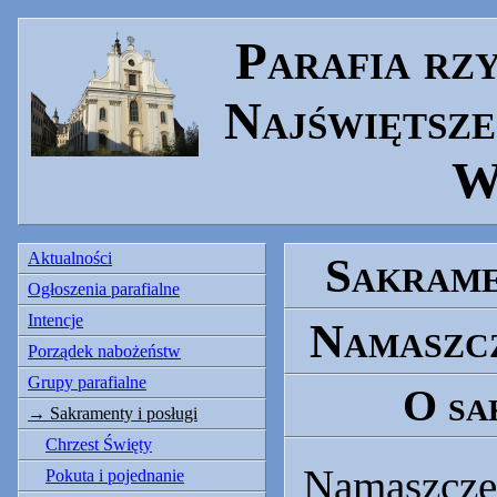
Parafia rz
Najświętsze
W
Aktualności
Sakrame
Ogłoszenia parafialne
Intencje
Namaszcz
Porządek nabożeństw
Grupy parafialne
O sa
Sakramenty i posługi
Chrzest Święty
Namaszcze
Pokuta i pojednanie