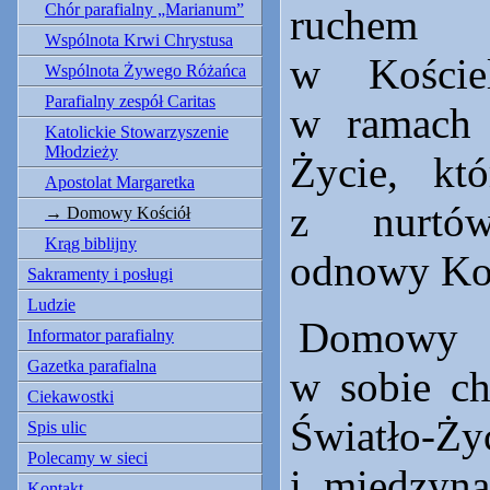
Chór parafialny „Marianum”
ruchem
Wspólnota Krwi Chrystusa
w Kościel
Wspólnota Żywego Różańca
Parafialny zespół Caritas
w ramach 
Katolickie Stowarzyszenie
Młodzieży
Życie, kt
Apostolat Margaretka
z nurtów
Domowy Kościół
Krąg biblijny
odnowy Koś
Sakramenty i posługi
Ludzie
Domowy 
Informator parafialny
Gazetka parafialna
w sobie c
Ciekawostki
Światło-Ży
Spis ulic
Polecamy w sieci
i międzyn
Kontakt