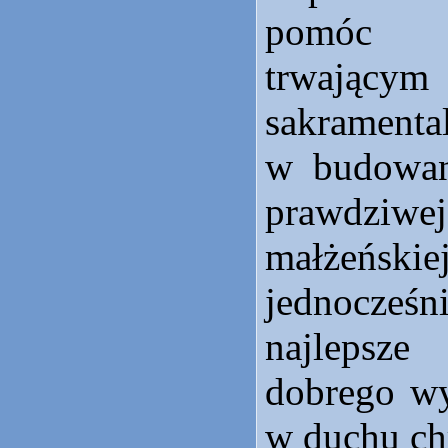
pomóc 
trwając
sakrament
w budowan
prawdzi
małżeńs
jednocze
najlepsz
dobrego wy
w duchu ch