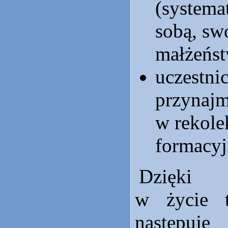
(systema
sobą, sw
małżeńst
uczestni
przynajm
w rekole
formacyj
Dzięki 
w życie 
następuj