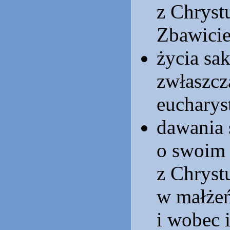
z Chryst
Zbawicie
życia sa
zwłaszcz
eucharys
dawania 
o swoim 
z Chryst
w małżeń
i wobec 