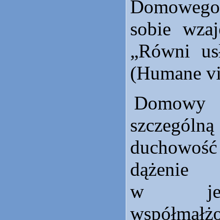
Domowego
sobie wza
Równi us
(
Humane vi
Domowy K
szczegó
duchowość 
dążenie 
w jed
współmał