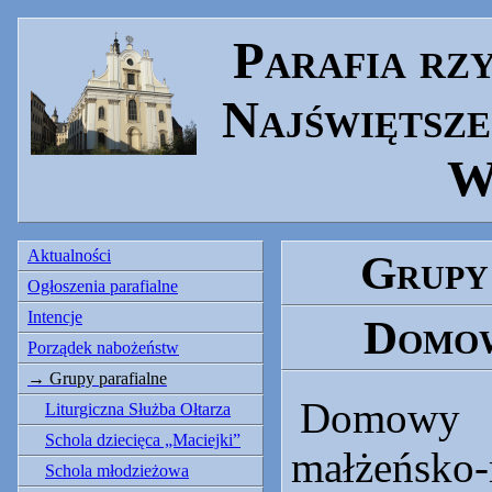
Parafia rz
Najświętsze
W
Aktualności
Grupy
Ogłoszenia parafialne
Intencje
Domow
Porządek nabożeństw
Grupy parafialne
Domowy 
Liturgiczna Służba Ołtarza
Schola dziecięca „Maciejki”
małżeńsko
Schola młodzieżowa