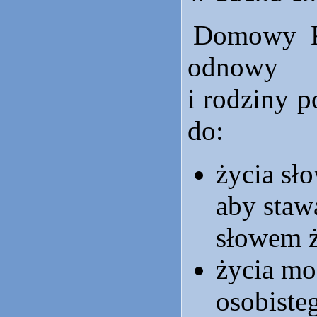
Domowy K
odnowy
i rodziny 
do:
życia s
aby staw
słowem ż
życia mo
osobiste