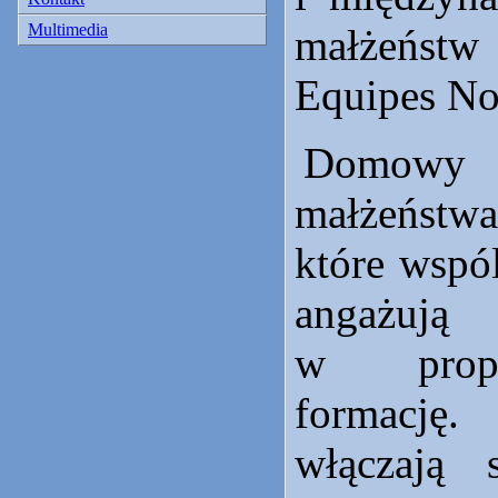
Multimedia
małżeńst
Equipes No
Domowy K
małżeństwa
które wspó
anga
w prop
formację
włączają