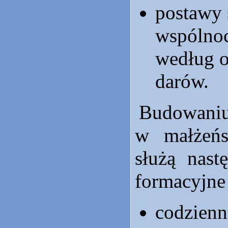
postawy 
wspólnoc
według 
darów.
Budowan
w małżeńs
służą nast
formacyjne
codzienn