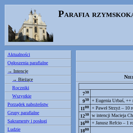
Parafia rzymskok
Aktualności
Ogłoszenia parafialne
Intencje
Nie
Bieżące
Roczniki
30
7
Wszystkie
30
+ Eugenia Urbaś, ++
9
Porządek nabożeństw
00
+ Paweł Strzyż – 10 r
11
Grupy parafialne
30
w intencji Macieja Ch
12
Sakramenty i posługi
00
+ Janusz Refcio – 1 r
16
Ludzie
00
18