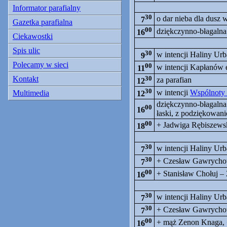
Informator parafialny
30
o dar nieba dla dusz 
7
Gazetka parafialna
00
dziękczynno-błagaln
16
Ciekawostki
Spis ulic
30
w intencji Haliny Urb
9
Polecamy w sieci
00
w intencji Kapłanów 
11
Kontakt
30
za parafian
12
30
w intencji
Wspólnoty
Multimedia
12
dziękczynno-błagalna
00
16
łaski, z podziękowani
00
+ Jadwiga Rębiszewsk
18
30
w intencji Haliny Urb
7
30
+ Czesław Gawrycho
7
00
+ Stanisław Chołuj – 
16
30
w intencji Haliny Urb
7
30
+ Czesław Gawrycho
7
00
+ mąż Zenon Knaga, +
16