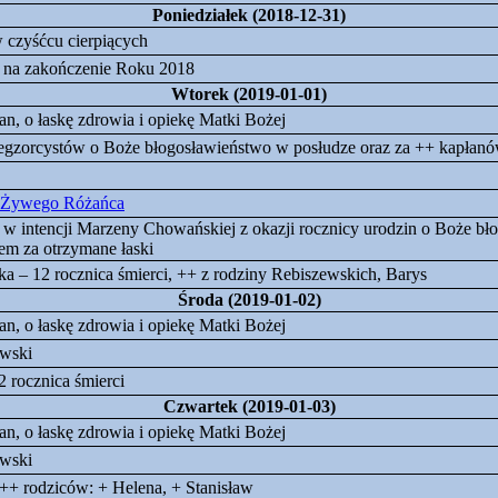
Poniedziałek (2018-12-31)
w czyśćcu cierpiących
a na zakończenie Roku 2018
Wtorek (2019-01-01)
an, o łaskę zdrowia i opiekę Matki Bożej
egzorcystów o Boże błogosławieństwo w posłudze oraz za ++ kapłan
 Żywego Różańca
 w intencji Marzeny Chowańskiej z okazji rocznicy urodzin o Boże bł
em za otrzymane łaski
a – 12 rocznica śmierci, ++ z rodziny Rebiszewskich, Barys
Środa (2019-01-02)
an, o łaskę zdrowia i opiekę Matki Bożej
wski
2 rocznica śmierci
Czwartek (2019-01-03)
an, o łaskę zdrowia i opiekę Matki Bożej
wski
+ rodziców: + Helena, + Stanisław