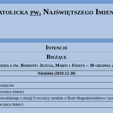
atolicka
pw.
Najświętszego Imie
Intencje
Bieżące
dziela
św.
Rodziny: Jezusa, Maryi i Józefa – 30 grudnia 
Niedziela (2018-12-30)
 rodziców
ocznica śmierci
owańskiego z okazji 9 rocznicy urodzin o Boże błogosławieństwo i pot
ocznica śmierci