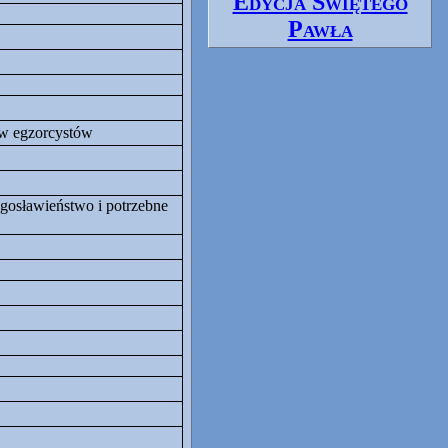
Edycja Świętego
Pawła
ów egzorcystów
ogosławieństwo i potrzebne