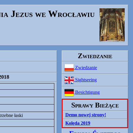
nia Jezus we Wrocławiu
Zwiedzanie
Zwiedzanie
2018
Sightseeing
Besichtigung
Sprawy Bieżące
Demo nowej strony!
rzebne łaski
Kolęda 2019