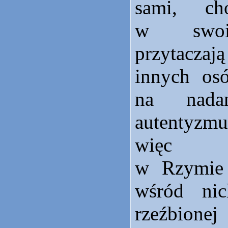
sami, ch
w swoic
przytaczaj
innych os
na nadan
autentyz
więc mi
w Rzymie
wśród ni
rzeźbione