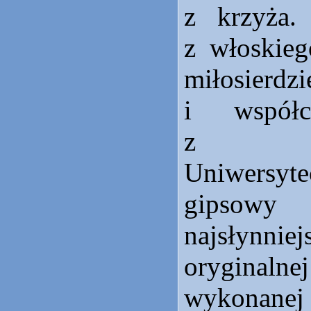
z krzyża.
z włoskieg
miłosierdz
i współc
z ko
Uniwers
gipso
najsłynniej
oryginalnej
wykonane