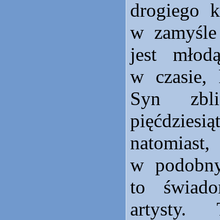
drogiego k
w zamyśle
jest młod
w czasie, 
Syn zbl
pięćdzies
natomiast
w podobn
to świado
artysty.