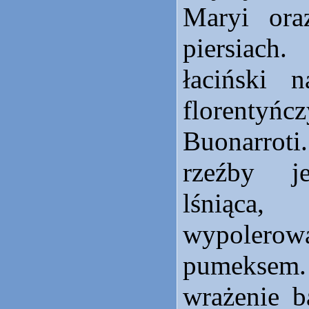
Maryi ora
piersiach
łaciński n
florentyńc
Buonarrot
rzeźby je
lśniąc
wypole
pumeks
wrażenie b