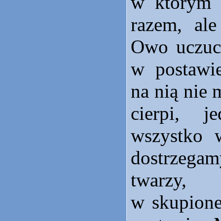
w którym 
razem, ale
Owo uczuci
w postawie
na nią nie
cierpi, j
wszystko w
dostrzegam
twarzy
w skupione