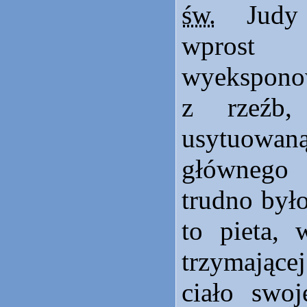
św.
Judy 
wprost
wyekspo
z rzeźb,
usytuowa
głównego
trudno było
to pieta, 
trzymając
ciało swoj