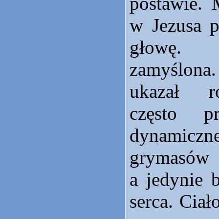
postawie. 
w Jezusa 
głowę. 
zamyślon
ukazał r
często p
dynamicz
grymasów
a jedynie 
serca. Ciał