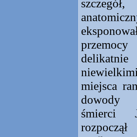
szczeg
anatom
ekspono
przemocy f
delikatn
niewielk
miejsca ra
dowody 
śmierci 
rozpocz