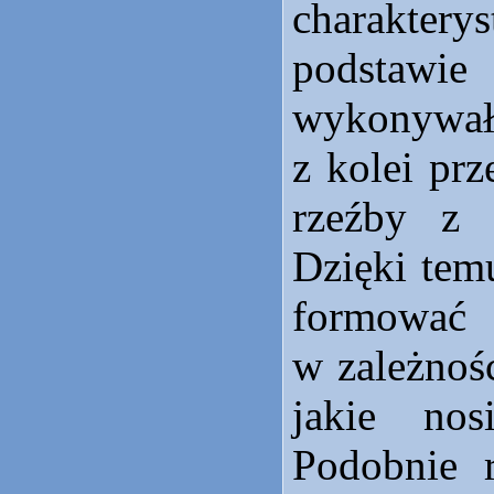
charaktery
podstawi
wykonywał
z kolei pr
rzeźby z 
Dzięki tem
formo
w zależnoś
jakie no
Podobnie r