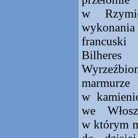
w Rzymie
wykonania
francuski
Bilheres
Wyrzeźbi
marmurz
w kamieni
we Włosz
w którym mi