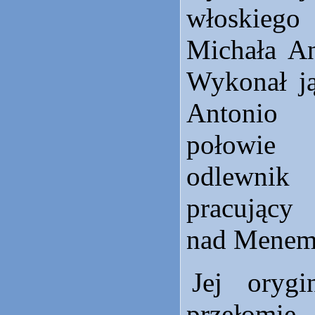
włoskie
Michała An
Wykonał ją
Antonio
połowie
odlewni
pracujący
nad Menem
Jej orygi
przełomie