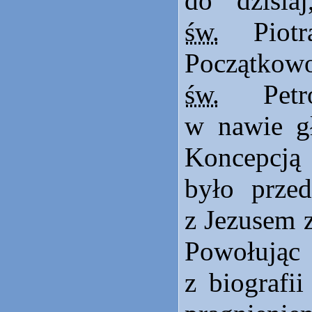
do dzisiaj
św.
Piotr
Początko
św.
Petro
w nawie gł
Koncepcją
było przed
z Jezusem 
Powołują
z biografi