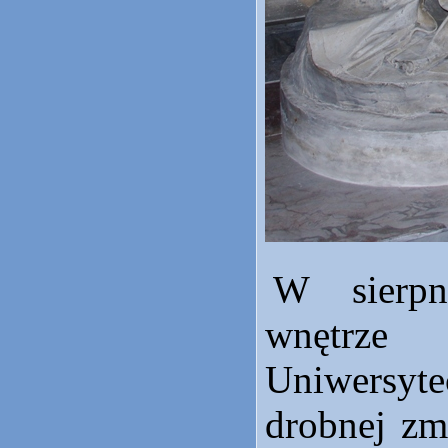
W sierp
wnętrz
Uniwersyt
drobnej zm