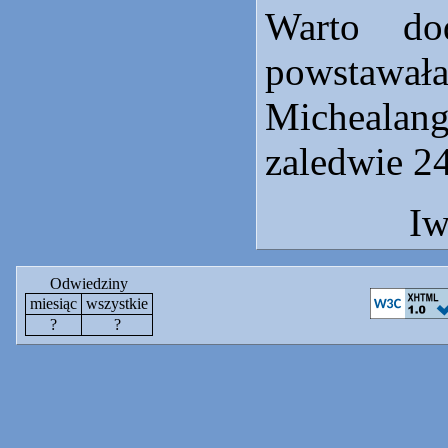
Warto do
powsta
Micheala
zaledwie 24
Iw
Odwiedziny
miesiąc
wszystkie
?
?