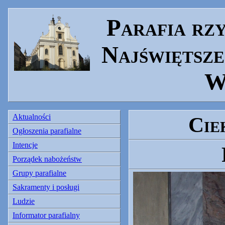
Parafia rz
Najświętsze
W
Aktualności
Cie
Ogłoszenia parafialne
Intencje
Porządek nabożeństw
Grupy parafialne
Sakramenty i posługi
Ludzie
Informator parafialny