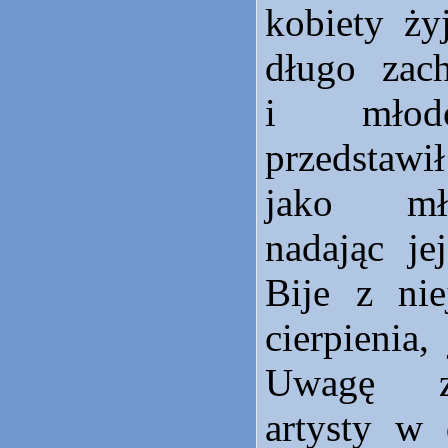
kobiety ży
długo zac
i młodo
przedstaw
jako mło
nadając je
Bije z ni
cierpienia,
Uwagę z
artysty w 