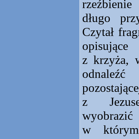
rzeźbien
długo prz
Czytał fra
opisujące
z krzyża, 
odnaleźć
pozostają
z Jezus
wyobrazić
w którym