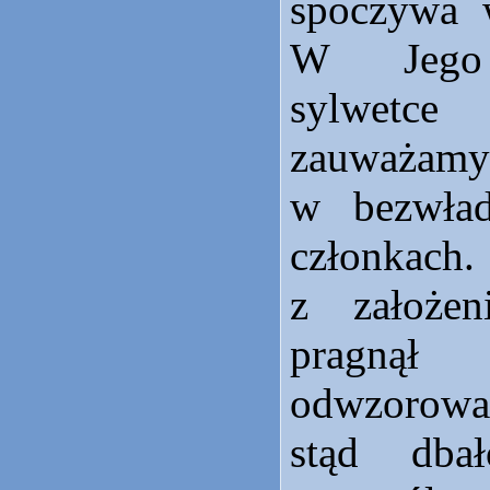
spoczywa w
W Jego 
sylwetce
zauważam
w bezwła
członkach.
z założen
pragną
odwzorować
stąd dba