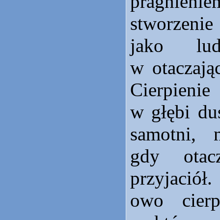
pragnien
stworzeni
jako lud
w otaczają
Cierpien
w głębi du
samotni, 
gdy otac
przyjaciół
owo cierp