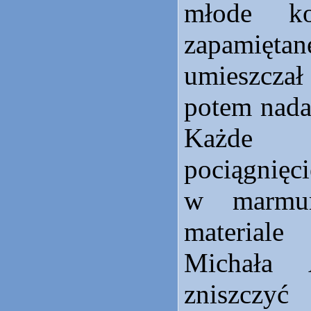
młode ko
zapami
umieszczał
potem nadać
Każde 
pociągn
w marmur
material
Michała 
zniszcz