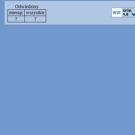
Odwiedziny
miesiąc
wszystkie
?
?