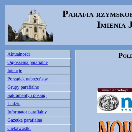
Parafia rzymsko
Imienia
Aktualności
Pole
Ogłoszenia parafialne
Intencje
Porządek nabożeństw
Grupy parafialne
Sakramenty i posługi
Ludzie
Informator parafialny
Gazetka parafialna
Ciekawostki