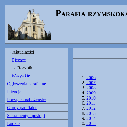
Parafia rzymskok
Aktualności
Bieżące
Roczniki
Wszystkie
2006
2007
Ogłoszenia parafialne
2008
Intencje
2009
2010
Porządek nabożeństw
2011
Grupy parafialne
2012
2013
Sakramenty i posługi
2014
Ludzie
2015