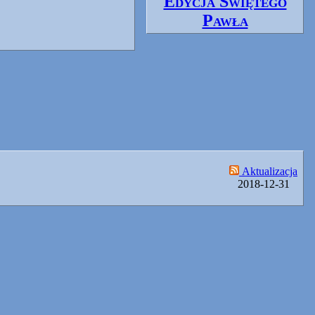
Edycja Świętego
Pawła
Aktualizacja
2018
-
12
-
31