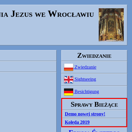
nia Jezus we Wrocławiu
Zwiedzanie
Zwiedzanie
Sightseeing
Besichtigung
Sprawy Bieżące
Demo nowej strony!
Kolęda 2019