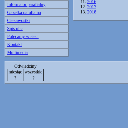
2016
Informator parafialny
2017
2018
Gazetka parafialna
Ciekawostki
Spis ulic
Polecamy w sieci
Kontakt
Multimedia
Odwiedziny
miesiąc
wszystkie
?
?