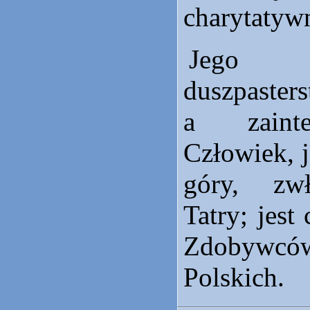
charytatyw
Jego 
duszpasters
a zainte
Człowiek, 
góry, zwł
Tatry; jes
Zdobywcó
Polskich.