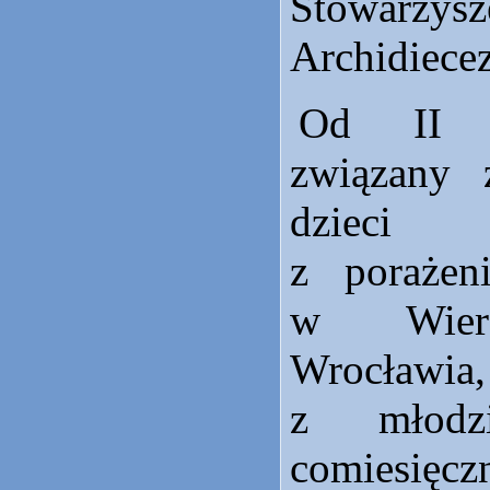
Stowarzys
Archidiecez
Od II r
związany 
dzieci 
z poraże
w Wierz
Wrocławi
z młodzi
comiesi