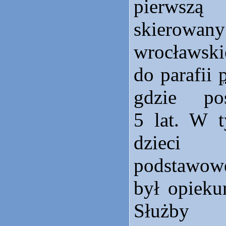
pierwszą 
skiero
wrocławski
do parafii
gdzie po
5 lat. W t
dzieci
podstawow
był opieku
Służby 