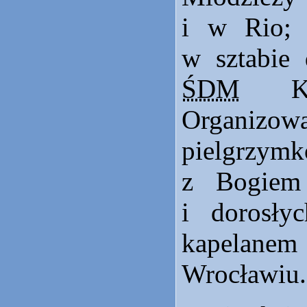
i w Rio; 
w sztabie 
ŚDM
Kra
Organizowa
pielgrzy
z Bogiem
i dorosły
kapela
Wrocławiu.