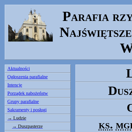
Parafia rz
Najświętsze
W
Aktualności
Ogłoszenia parafialne
Intencje
Dus
Porządek nabożeństw
Grupy parafialne
Sakramenty i posługi
Ludzie
ks.
mg
Duszpasterze