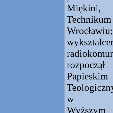
Miękini,
Technikum
Wrocławi
wykształc
radiokomu
rozpocz
Papiesk
Teologicz
w Metr
Wyższym