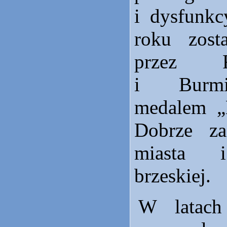
i dysfunk
roku zost
przez 
i Burmi
medalem „
Dobrze za
miasta i
brzeskiej.
W latac