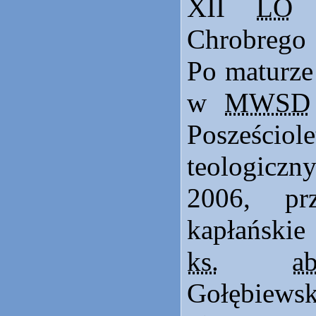
XII
LO
Chrobrego
Po maturze
w
MWSD
Posześciol
teologic
2006, prz
kapłań
ks.
ab
Gołębie