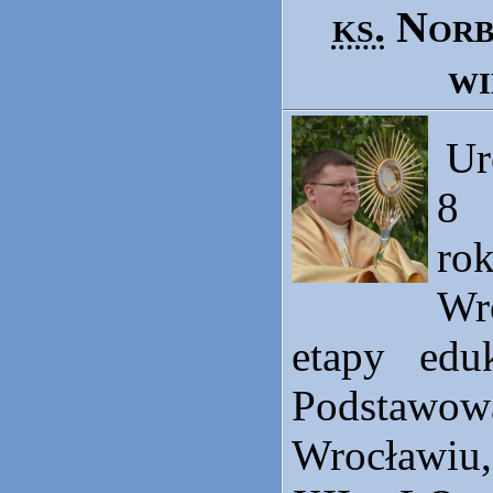
ks.
Norb
wi
Ur
8 
r
Wr
etapy edu
Podstaw
Wrocławi