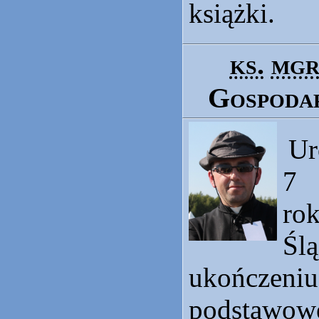
książki.
ks.
mg
Gospodar
Ur
7 
ro
Ś
ukończ
podstawow