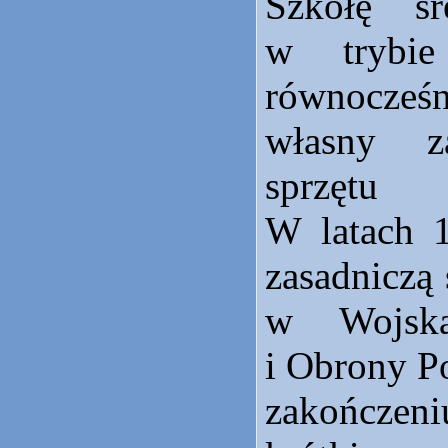
Szkołę śr
w trybie
równocze
własny z
sprzętu e
W latach 1
zasadniczą
w Wojska
i Obrony Po
zakończe