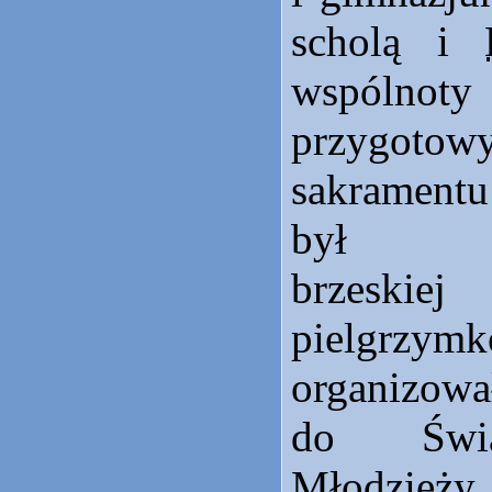
scholą i
wspólnot
przygotowy
sakrament
był pr
brzesk
pielgrzymk
organizowa
do Świ
Młodzież