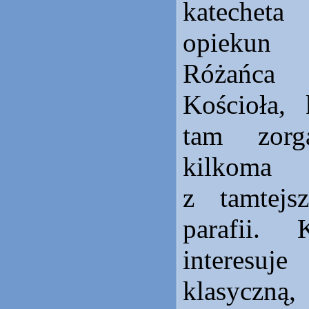
katechet
opiekun
Różańca
Kościoła, 
tam zorg
kilkoma 
z tamtejsz
parafii. 
interesu
klasyczn