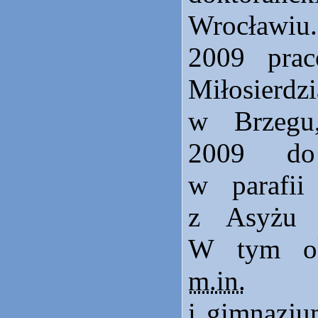
Wrocławiu.
2009 prac
Miłosie
w Brzegu
2009 d
w parafi
z Asyżu 
W tym ok
m.in.
w 
i gimnazju