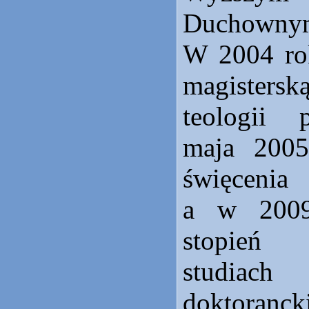
Duchownym
W 2004 rok
magister
teologii 
maja 2005
święceni
a w 2009
stopień 
studiach
doktoranc