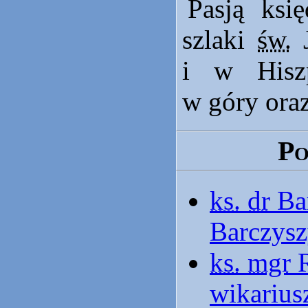
Pasją ksi
szlaki
św.
J
i w Hisz
w góry oraz
Po
ks.
dr
Ba
Barczysz
ks.
mgr
R
wikarius