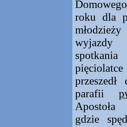
Domowego
roku dla p
młodzież
wyjazdy 
spotkania
pięciolatc
przeszedł 
parafii
p
Apostoła
gdzie spęd