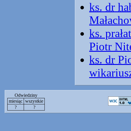
ks.
dr
ha
Małachow
ks.
prała
Piotr Nit
ks.
dr
Pio
wikarius
Odwiedziny
miesiąc
wszystkie
?
?