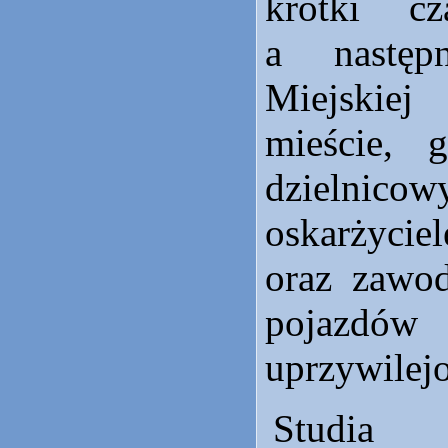
krótki c
a następ
Miejskie
mieście,
dzielnicow
oskarżycie
oraz zawo
pojazdów
uprzywilej
Studia 