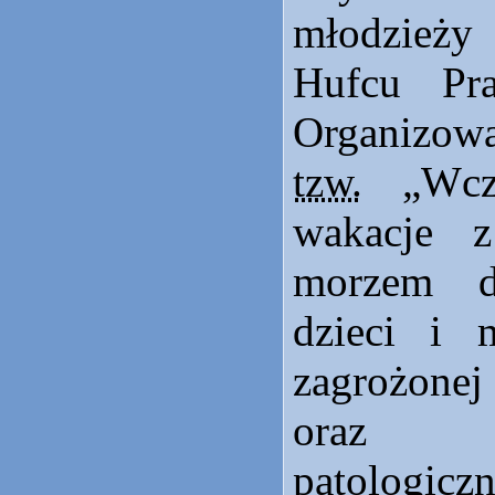
młodzieży
Hufcu Pr
Organizow
tzw.
„Wcza
wakacje 
morzem d
dzieci i m
zagrożone
oraz 
patologicz