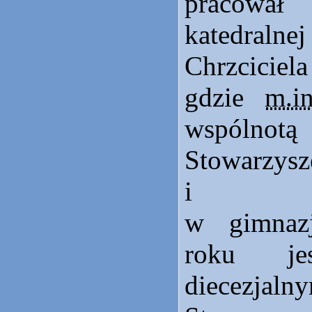
pracowa
katedra
Chrzciciel
gdzie
m.in
wspólnot
Stowarzys
i kat
w gimnaz
roku jes
diecezjaln