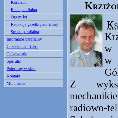
Krziżo
Kościelni
Rada parafialna
Organiści
Ks
Redakcja gazetki parafialnej
Strona parafialna
Krz
Informator parafialny
w
Gazetka parafialna
Ciekawostki
w 
Spis ulic
Polecamy w sieci
Gó
Kontakt
Z wykszt
Multimedia
mechani
radiowo-te