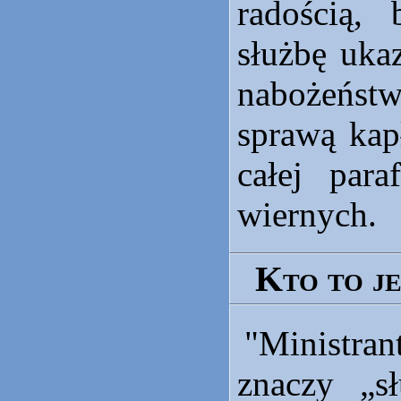
radością,
służbę uka
nabożeństw
sprawą kap
całej para
wiernych.
Kto to je
"
Ministran
znaczy „s