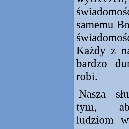
świadomo
samemu Bog
świadomoś
Każdy z na
bardzo d
robi.
Nasza sł
tym, ab
ludziom wa