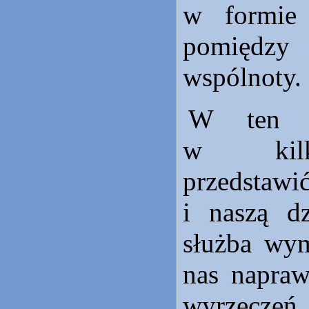
w formie
pomiędzy 
wspólnoty.
W ten s
w kilk
przedstaw
i naszą dz
służba wy
nas napraw
wyrzeczeń