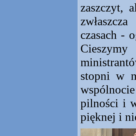
zaszczyt, 
zwłaszcza
czasach - 
Cieszymy 
ministran
stopni w n
wspólnoci
pilności i 
pięknej i n