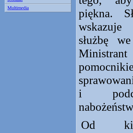
Multimedia
piękna. S
wskazuje 
służbę we
Minist
pomocn
sprawowan
i podc
nabożeństw 
Od kie