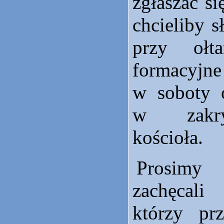
zgłaszać si
chcieliby 
przy ołta
formacyjn
w soboty 
w zakry
kościoła.
Prosimy
zachęcali
którzy prz