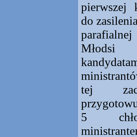
pierwszej 
do zasileni
parafialne
Młodsi 
kandy
ministran
tej zac
przygo
5 chło
ministra