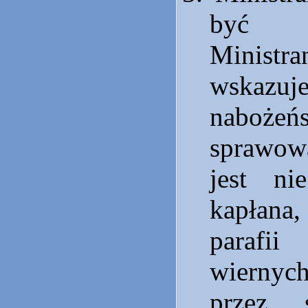
być 
Ministra
wskazu
nabożeńs
sprawow
jest ni
kapłana, 
parafi
wierny
przez 