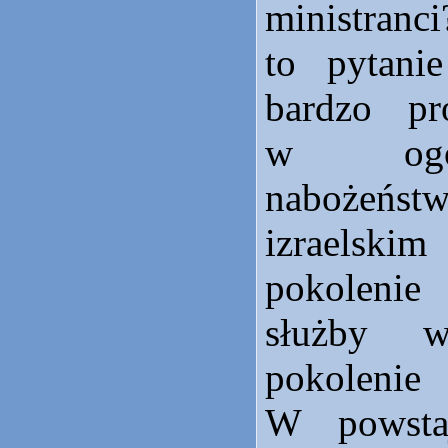
ministranc
to pytanie
bardzo pr
w ogól
nabożeńst
izraelsk
pokoleni
służby 
pokolen
W powsta