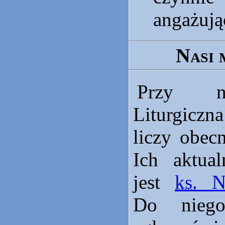
angażują
Nasi 
Przy na
Liturgiczn
liczy obec
Ich aktua
jest
ks.
No
Do nieg