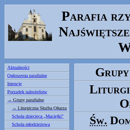
Parafia rz
Najświętsze
W
Aktualności
Grupy
Ogłoszenia parafialne
Intencje
Liturg
Porządek nabożeństw
O
Grupy parafialne
Liturgiczna Służba Ołtarza
Schola dziecięca „Maciejki”
Św.
Domi
Schola młodzieżowa