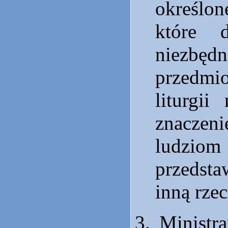
określo
które d
niezb
przedmi
liturgii
znacze
ludziom
przedsta
inną rze
Ministr