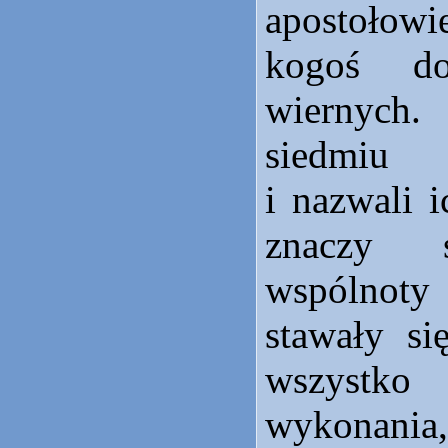
apostołow
kogoś do
wiernych
siedmiu
i nazwali 
znaczy 
wspólnoty 
stawały si
wszystk
wykonan