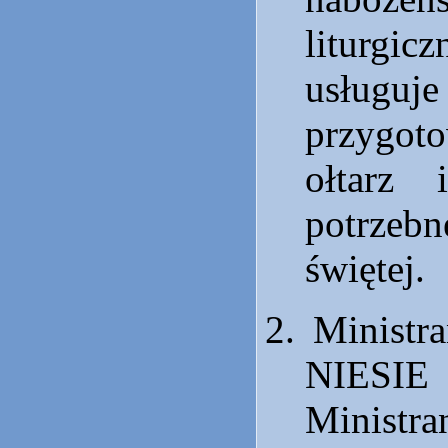
liturgic
usługuj
przygo
ołtarz 
potrzebn
świętej.
Ministra
NIES
Ministra