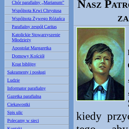
Nasz Patr
Chór parafialny „Marianum”
Wspólnota Krwi Chrystusa
za
Wspólnota Żywego Różańca
Parafialny zespół Caritas
Katolickie Stowarzyszenie
Młodzieży
Apostolat Margaretka
Domowy Kościół
Krąg biblijny
Sakramenty i posługi
Ludzie
Informator parafialny
Gazetka parafialna
Ciekawostki
kiedy przy
Spis ulic
Polecamy w sieci
tego, aby
Kontakt