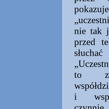
poka
„uczestn
nie tak 
przed te
słucha
„Uczestn
to zn
współdzi
i wspó
czynni