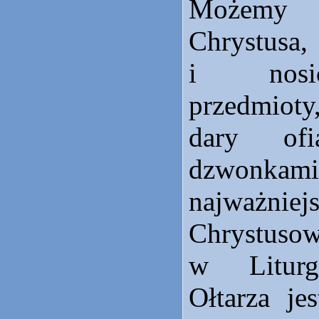
Możemy
Chrystus
i nosi
przedmioty
dary ofi
dzwon
najważniej
Chrystusow
w Liturg
Ołtarza je