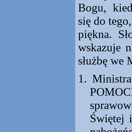
Bogu, kie
się do tego,
piękna. Sł
wskazuje n
służbę we 
Minis
POMOC
spraw
Świętej 
nabożeń