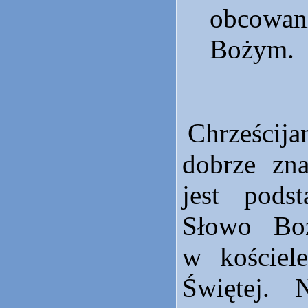
obcowan
Bożym.
Chrześci
dobrze zna
jest pods
Słowo Boż
w kościel
Świętej. 