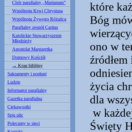
Chór parafialny „Marianum”
które ka
Wspólnota Krwi Chrystusa
Bóg mów
Wspólnota Żywego Różańca
Parafialny zespół Caritas
wierzącyc
Katolickie Stowarzyszenie
Młodzieży
ono w te
Apostolat Margaretka
źródłem 
Domowy Kościół
Krąg biblijny
odniesie
Sakramenty i posługi
Ludzie
życia ch
Informator parafialny
dla wszy
Gazetka parafialna
Ciekawostki
w każdej
Spis ulic
Święty H
Polecamy w sieci
Kontakt