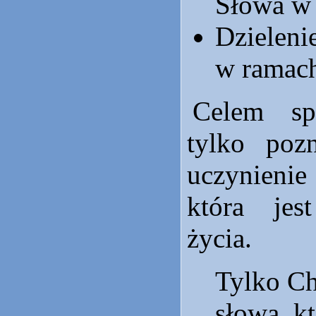
Słowa w 
Dzielenie
w ramach
Celem sp
tylko pozn
uczynienie
która jes
życia.
Tylko Ch
słowa, kt