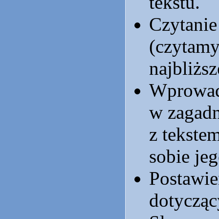
tekstu.
Czytanie
(czytamy
najbliższ
Wprowad
w zagadn
z tekste
sobie je
Postawie
dotyczący