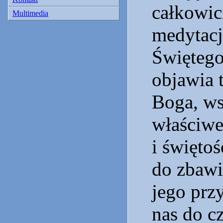
całkowic
Multimedia
medytacj
Świętego
objawia 
Boga, ws
właściwe
i świętoś
do zbawi
jego prz
nas do c