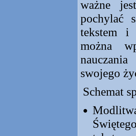
ważne jes
pochylać 
tekstem i 
można wp
nauczania
swojego ży
Schemat sp
Modlitw
Świętego