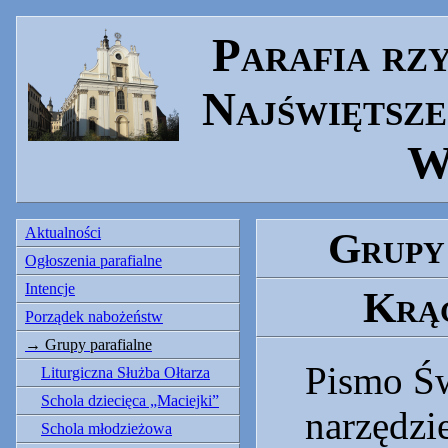
Parafia rz
Najświętsze
W
Aktualności
Grupy
Ogłoszenia parafialne
Intencje
Krąg
Porządek nabożeństw
Grupy parafialne
Pismo Św
Liturgiczna Służba Ołtarza
Schola dziecięca „Maciejki”
narzędzi
Schola młodzieżowa